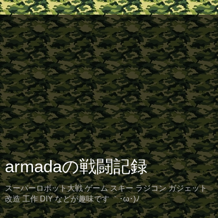
armadaの戦闘記録
スーパーロボット大戦 ゲーム スキー ラジコン ガジェット
改造 工作 DIY などが趣味です ｀･ω･)ﾉ