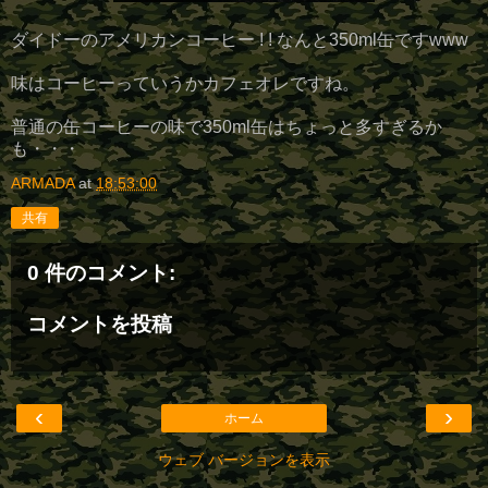
ダイドーのアメリカンコーヒー ! ! なんと350ml缶ですwww
味はコーヒーっていうかカフェオレですね。
普通の缶コーヒーの味で350ml缶はちょっと多すぎるか
も・・・
ARMADA
at
18:53:00
共有
0 件のコメント:
コメントを投稿
‹
›
ホーム
ウェブ バージョンを表示